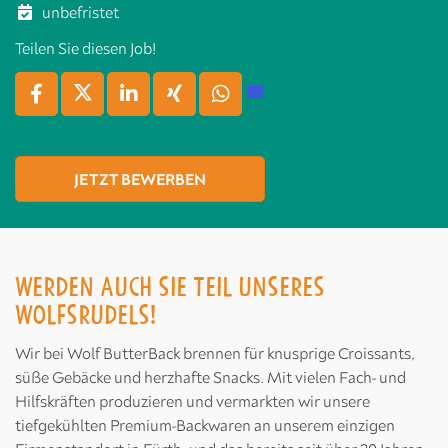
unbefristet
Teilen Sie diesen Job!
JETZT BEWERBEN
WERDEN AUCH SIE TEIL UNSERES
WOLFSRUDELS!
Wir bei Wolf ButterBack brennen für knusprige Croissants,
süße Gebäcke und herzhafte Snacks. Mit vielen Fach- und
Hilfskräften produzieren und vermarkten wir unsere
tiefgekühlten Premium-Backwaren an unserem einzigen