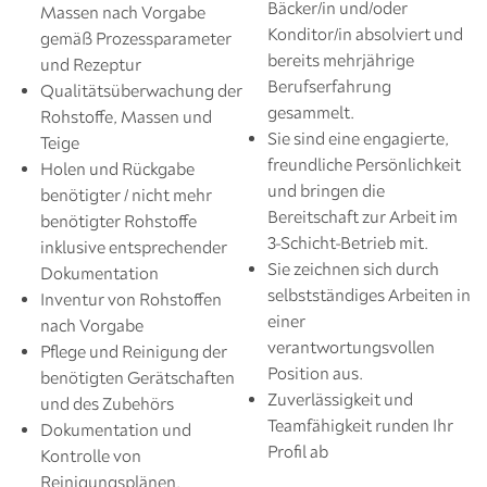
Bäcker/in und/oder
Massen nach Vorgabe
Konditor/in absolviert und
gemäß Prozessparameter
bereits mehrjährige
und Rezeptur
Berufserfahrung
Qualitätsüberwachung der
gesammelt.
Rohstoffe, Massen und
Sie sind eine engagierte,
Teige
freundliche Persönlichkeit
Holen und Rückgabe
und bringen die
benötigter / nicht mehr
Bereitschaft zur Arbeit im
benötigter Rohstoffe
3-Schicht-Betrieb mit.
inklusive entsprechender
Sie zeichnen sich durch
Dokumentation
selbstständiges Arbeiten in
Inventur von Rohstoffen
einer
nach Vorgabe
verantwortungsvollen
Pflege und Reinigung der
Position aus.
benötigten Gerätschaften
Zuverlässigkeit und
und des Zubehörs
Teamfähigkeit runden Ihr
Dokumentation und
Profil ab
Kontrolle von
Reinigungsplänen,