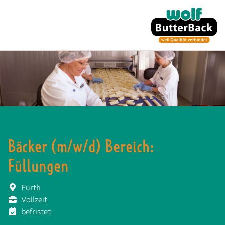
Bäcker (m/w/d) Bereich:
Füllungen
Fürth
Vollzeit
befristet