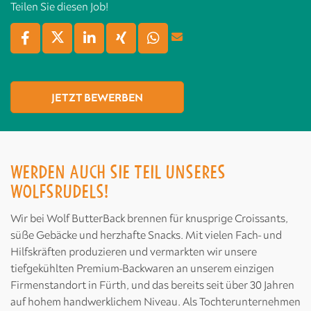
Teilen Sie diesen Job!
JETZT BEWERBEN
WERDEN AUCH SIE TEIL UNSERES
WOLFSRUDELS!
Wir bei Wolf ButterBack brennen für knusprige Croissants,
süße Gebäcke und herzhafte Snacks. Mit vielen Fach- und
Hilfskräften produzieren und vermarkten wir unsere
tiefgekühlten Premium-Backwaren an unserem einzigen
Firmenstandort in Fürth, und das bereits seit über 30 Jahren
auf hohem handwerklichem Niveau. Als Tochterunternehmen