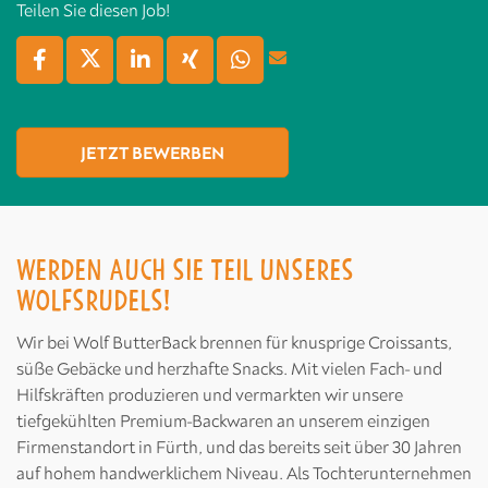
Teilen Sie diesen Job!
JETZT BEWERBEN
WERDEN AUCH SIE TEIL UNSERES
WOLFSRUDELS!
Wir bei Wolf ButterBack brennen für knusprige Croissants,
süße Gebäcke und herzhafte Snacks. Mit vielen Fach- und
Hilfskräften produzieren und vermarkten wir unsere
tiefgekühlten Premium-Backwaren an unserem einzigen
Firmenstandort in Fürth, und das bereits seit über 30 Jahren
auf hohem handwerklichem Niveau. Als Tochterunternehmen