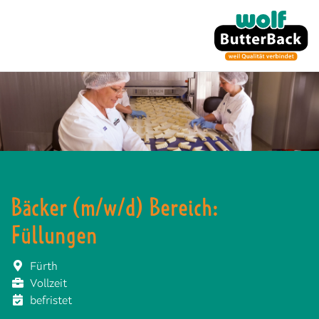
Bäcker (m/w/d) Bereich:
Füllungen
Fürth
Vollzeit
befristet