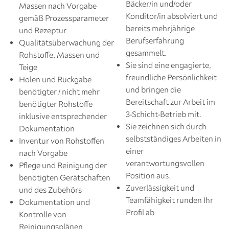
Bäcker/in und/oder
Massen nach Vorgabe
Konditor/in absolviert und
gemäß Prozessparameter
bereits mehrjährige
und Rezeptur
Berufserfahrung
Qualitätsüberwachung der
gesammelt.
Rohstoffe, Massen und
Sie sind eine engagierte,
Teige
freundliche Persönlichkeit
Holen und Rückgabe
und bringen die
benötigter / nicht mehr
Bereitschaft zur Arbeit im
benötigter Rohstoffe
3-Schicht-Betrieb mit.
inklusive entsprechender
Sie zeichnen sich durch
Dokumentation
selbstständiges Arbeiten in
Inventur von Rohstoffen
einer
nach Vorgabe
verantwortungsvollen
Pflege und Reinigung der
Position aus.
benötigten Gerätschaften
Zuverlässigkeit und
und des Zubehörs
Teamfähigkeit runden Ihr
Dokumentation und
Profil ab
Kontrolle von
Reinigungsplänen,