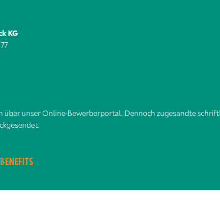
ck KG
 77
ch über unser Online-Bewerberportal. Dennoch zugesandte schrif
ckgesendet.
BENEFITS