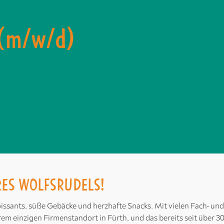
 (m/w/d)
RES WOLFSRUDELS!
issants, süße Gebäcke und herzhafte Snacks. Mit vielen Fach- und
m einzigen Firmenstandort in Fürth, und das bereits seit über 3